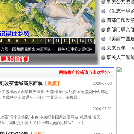
事关公共资
《生态环境监
读
四部门印发
多部门联合部
《美丽中国建
4
5
6
7
8
9
10
11
12
13
14
15
未来五年，
·[视频]
因党而生 为党而战——百年“纪”事⑧加强纪律..
·[视频]
牢记初心使命 奋进复兴征程
26万
事关人工智
杨天
网络推广投稿请点击这里>>
传销头
四川省
深刻改变雪域高原面貌
【视频】
2026-07-03
改变雪域高原面貌世界屋脊 天路回响中央纪委国家监委网站 韩思
中方对
，青藏铁路全线通车，创下"世界最长、海拔最..
中国发
2026-07-01
官方
永葆"两个先锋队"本色 中央纪委国家监委网站 郝思斯 湛天
从“无
队，同时是中国人民和中华民族的先锋队"，《中..
最高