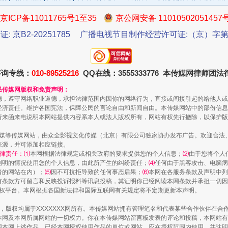
京ICP备11011765号1至35
京公网安备 11010502051457
证: 京B2-20251785
广播电视节目制作经营许可证:（京）字第3
咨询专线：
010-89525216
QQ在线：3555333776 本传媒网律师团
民传媒网版权和免责声明：
德，遵守网络职业道德，承担法律范围内因你的网络行为，直接或间接引起的给他人或
经济责任。维护各国宪法，保障公民的言论自由和新闻自由。本传媒网站中的部份信息
酒驾未被当场查获能处罚吗
请来函来电说明本网站提供内容系本人或法人版权所有，网站有权先行撤除，以保护版
传媒等传媒网站，由众全影视文化传媒（北京）有限公司独家协办发布广告。欢迎合法
来源，并可添加相应链接。
律责任：⑴
本网根据法律规定或相关政府的要求提供您的个人信息；
⑵
由于您将个人
列明的情况使用您的个人信息，由此所产生的纠纷责任；
⑷
任何由于黑客攻击、电脑病
者的网站在内）；
⑸
因不可抗拒导致的任何事态后果；
⑹
本网在各服务条款及声明中列
有条款方可留言和反映投诉报料等讯息投稿，其证明你已经阅读本网条款并承担一切因
语权平台。本网根据各国新法律和国际互联网有关规定将不定期更新本声明。
作品，版权均属于XXXXXXX网所有。本传媒网站拥有管理笔名和代表某些合作伙伴在
本网及本网所属网站的一切权力。你在本传媒网站留言板发表的评论和投稿，本网站有
本网上述作品。已经本网授权使用作品的单位或网站，应在授权范围内使用，并注明“来