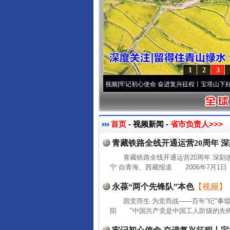
1
2
3
.
·[视频]
永葆“两个先锋队”本色
·[视频]
牢记初心使命 奋进复兴征程丨宝塔山下好光景..
首页
- 视频新闻 -
省市负责人>>>
青藏铁路全线开通运营20周年 
青藏铁路全线开通运营20周年 深刻
宁 自青海、西藏报道 2006年7月1日
永葆“两个先锋队”本色
【视频】
因党而生 为党而战——百年"纪"事⑩
阳 "中国共产党是中国工人阶级的先锋