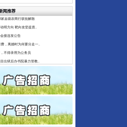
5死1伤，四川省安委会挂..
新闻推荐
0家县级农商行获批解散
动明方向 靶向攻坚提质..
协会接连发公告
保费，离婚时为何要分走一..
誉，不得录用为公务员
目出狱后办书院暴力管教..
公安厅征集新型黑恶违法..
6家美国实体采取反制措..
起首例对外贸易国家安全..
通报西安赛格商场坠亡事件
东山县通报“牛蛙产品抗生素超标问题”
产可执”到“全额执行”
检抗诉的疑难复杂刑事案件
5死1伤，四川省安委会挂..
0家县级农商行获批解散