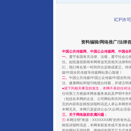
ICP许可
资料编辑/网络推广/法律
中国公共传媒网、中国公众传媒网、中国全
一、
遵守各国有关法律、法规，遵守社会公
任。如投递假新闻本网将追究其相关法律和
以产业富民促振兴
们，我们将在第一时间作出反映或更正。特
媒/中国全民传媒等传媒网站衷心致谢！
二、
中国公共传媒/中国公众传媒/中国全民
法、健康网站和报刊电视台转载，并请注明
●就下列相关事宜的发生，本网不承担任何法
任何第三方根据本网各服务条款及声明中所
（包括在本网的企业、公司网站和共同合作
言的内容和反映投诉报料讯息人承认本网所
本网无关。本网只是提供公众/大众/民众话
三、关于网络版权权属问题：
①
本网注明“来源：XXXXXXX网”的所有
映投诉报料讯息，本网有权发布或不发布在
权的网站不得转载、摘编或利用其它方式使用