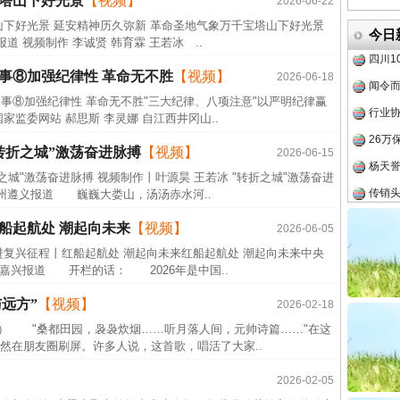
宝塔山下好光景
【视频】
2026-06-22
事故致
山下好光景 延安精神历久弥新 革命圣地气象万千宝塔山下好光景
今日
四川1
道 视频制作 李诚贤 韩育霖 王若冰 ..
闻令而
”事⑧加强纪律性 革命无不胜
【视频】
2026-06-18
行业
事⑧加强纪律性 革命无不胜"三大纪律、八项注意"以严明纪律赢
26万
监委网站 郝思斯 李灵娜 自江西井冈山..
杨天
转折之城”激荡奋进脉搏
【视频】
2026-06-15
传销头
之城"激荡奋进脉搏 视频制作丨叶源昊 王若冰 "转折之城"激荡奋进
贵州遵义报道 巍巍大娄山，汤汤赤水河..
四川省
中方对
船起航处 潮起向未来
【视频】
2026-06-05
中国发
进复兴征程丨红船起航处 潮起向未来红船起航处 潮起向未来中央
江嘉兴报道 开栏的话： 2026年是中国..
官方
实
行业协会接连发公告
从“无
远方”
【视频】
2026-02-18
号） "桑都田园，袅袅炊烟……听月落人间，元帅诗篇……"在这
最高
然在朋友圈刷屏。许多人说，这首歌，唱活了大家..
事故致
2026-02-05
四川1