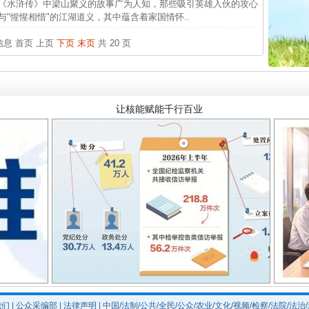
《水浒传》中梁山聚义的故事广为人知，那些吸引英雄入伙的攻心
闻令而
与"惺惺相惜"的江湖道义，其中蕴含着家国情怀..
行业
条信息
首页
上页
下页
末页
共 20 页
让核能赋能千行百业
从数据变化看反腐深化
我们
|
公众采编部
|
法律声明
| 中国/法制/公共/全民/公众/农业/文化/视频/检察/法院/法治