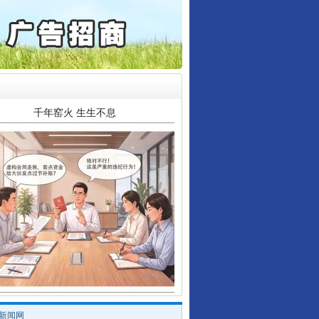
动明方向 靶向攻坚提质..
协会接连发公告
千年窑火 生生不息
揭开“小金库”的免责幌子
/新闻网