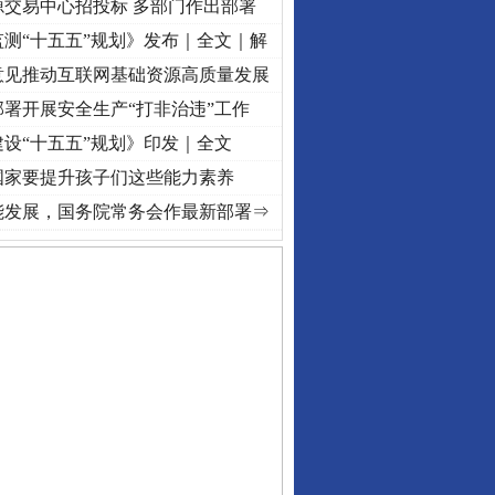
源交易中心招投标 多部门作出部署
测“十五五”规划》发布｜全文｜解
意见推动互联网基础资源高质量发展
署开展安全生产“打非治违”工作
设“十五五”规划》印发｜全文
国家要提升孩子们这些能力素养
丨“转折之城”激荡..
·[视频]
牢记初心使命 奋进复兴征程丨红船起航处 潮起..
·[视频]
一
保费，离婚时为何要分走一..
能发展，国务院常务会作最新部署⇒
誉，不得录用为公务员
目出狱后办书院暴力管教..
公安厅征集新型黑恶违法..
6家美国实体采取反制措..
起首例对外贸易国家安全..
通报西安赛格商场坠亡事件
产可执”到“全额执行”
检抗诉的疑难复杂刑事案件