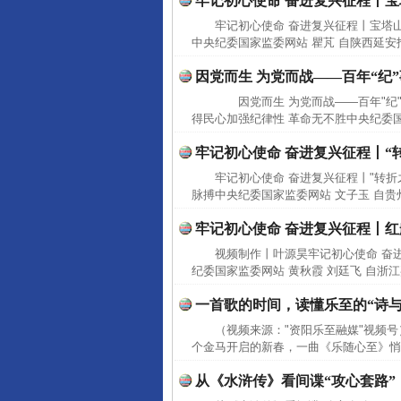
牢记初心使命 奋进复兴征程丨
牢记初心使命 奋进复兴征程丨宝塔
中央纪委国家监委网站 瞿芃 自陕西延安报
因党而生 为党而战——百年“纪
因党而生 为党而战——百年"纪"
得民心加强纪律性 革命无不胜中央纪委国家
牢记初心使命 奋进复兴征程丨“
牢记初心使命 奋进复兴征程丨"转折
脉搏中央纪委国家监委网站 文子玉 自
牢记初心使命 奋进复兴征程丨红
视频制作丨叶源昊牢记初心使命 奋
纪委国家监委网站 黄秋霞 刘廷飞 自浙
完善运行机制助力责任有效落
一首歌的时间，读懂乐至的“诗与
（视频来源："资阳乐至融媒"视频
个金马开启的新春，一曲《乐随心至》悄
从《水浒传》看间谍“攻心套路”