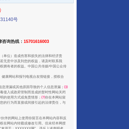
号
1140号
法律咨询热线：
15701616003
（单位）造成伤害和损失的法律和经济责
若无意中涉及到您的权益，请及时联系我
受贿1.44亿！段成刚被判无期
权拥有者的权益。中国公共传媒/中国公众传
、健康网站和报刊电视台友情链接，授权合
信息泄漏或其他原因导致的个人信息泄漏；
⑶
毒侵入或政府管制而造成的暂时性网站关闭
明的使用方式或免责情形；
⑺
你在本网站留
您的行为而直接或间接引起的法律责任，与
合作伙伴的网站上使用你留言在本网站内容和反
权在网站内转载或修改引用。但未经本网授
源于：XXXXXXX网”。违反上述声明者，