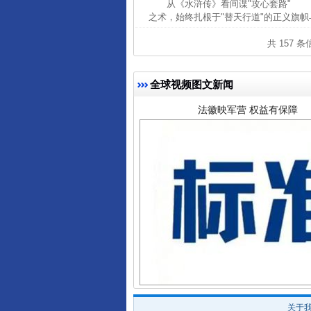
从《水浒传》看间谍"攻心套路" 
之术，始终扎根于"替天行道"的正义旗帜
共 157 
全球视频图文新闻
法徽映军营 权益有保障
一批国家标准开始实施
关于