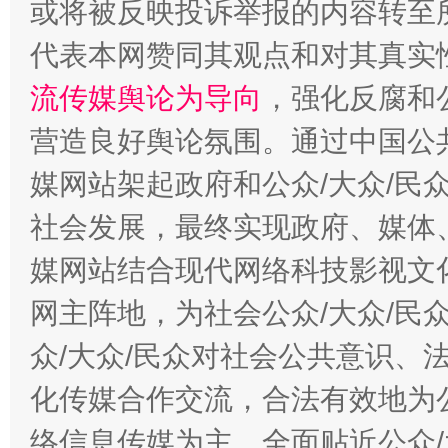
或将被反映投诉举报的内容转至
代表本网赞同其观点和对其真实
流传媒舆论为导向
，强化反腐和
东山县通报“牛蛙产品抗生素超标问题”
法
营造良好舆论氛围。通过中国公共
媒网站架起政府和公众/大众/民
社会发展，最终实现政府、媒体、
媒网站结合现代网络科技影视文
网主阵地，为社会公众/大众/民
众/大众/民众对社会公共意识、
千年窑火 生生不息
一
化传媒合作交流，合法有效地为公
络信息传媒为主，全面贴近公众/