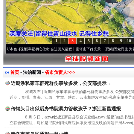
1
2
3
4
5
6
7
8
9
10
本色
·[视频]
牢记初心使命 奋进复兴征程丨宝塔山下好光景..
·[视频]
因党而生 为党而战——
首页
- 法治新闻 -
省市负责人>>>
近期涉私家车群死群伤事故多发，公安部提示→
权威发布 | 近期私家车肇事导致的群死群伤事故多发 公安部
近期，贵州、青海、江西、甘肃、陕西、云南相继发生6起私家车肇事导致
传销头目出狱后办书院暴力管教孩子？浙江新昌通报
8 月 5 日，&zwnj;浙江新昌县联合调查组&zwnj;通报"如是
立联合调查组，对如是书院封闭式课程体系及报道反映的问题开展&zwnj;