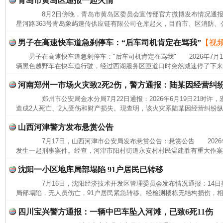
青岛市黄岛区通报一起火情
8月2日傍晚，青岛市黄岛区委员会宣传部官方微博发布情况通报
星河路363号青岛象屿速传供应链有限公司仓库起火，目前市、区消防、公
男子在高速快车道急刹停车：“后车司机肯定在骂我”
【视
男子在高速快车道急刹停车："后车司机肯定在骂我" 2026年7月
辆黑色越野车在快车道行驶，经过西湖服务区匝道口时突然减速停了下来，
河南郑州一市场火灾致2死2伤，警方通报：陆某因经营纠
郑州市公安局金水分局7月22日通报：2026年6月19日21时许
造成2人死亡、2人受伤和财产损失。现查明，该火灾系陆某因经营纠纷纵
山西河津警方发布悬赏公告
7月17日，山西河津市公安局发布悬赏公告：悬赏公告 2026年
发生一起刑事案件。经查，河津市阳村街道永安村村民温建胜有重大作案
沈阳一小区地库局部塌陷 91户居民已转移
完善运行机制助力责任有效落实
一纸欠条
7月16日，沈阳经济技术开发区管理委员会发布情况通报：14日美
局部塌陷，无人员伤亡，91户居民紧急转移。经检测楼栋无结构损伤，相
四川宝兴警方通报：一辆中巴车坠入河滩，已致6死11伤