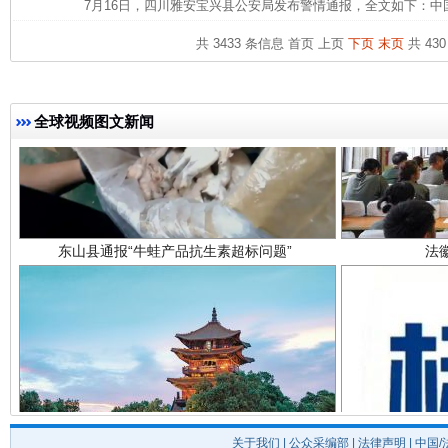
7月16日，四川雅安宝兴县公安局发布警情通报，全文如下：中
共 3433 条信息
首页
上页
下页
末页
共 430
全球视频图文新闻
东山县通报“牛蛙产品抗生素超标问题”
法
千年窑火 生生不息
一
关于我们
|
公众采编部
|
法律声明
| 中国