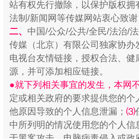
站有权先行撤除，以保护版权拥有者
法制/新闻网等传媒网站衷心致谢
揭开“小金库”的免责幌子
二、
中国/公众/公共/全民/法治
传媒（北京）有限公司独家协办
电视台友情链接，授权合法、健
源，并可添加相应链接。
●就下列相关事宜的发生，本网
定或相关政府的要求提供您的个
受贿1.44亿！段成刚被判无期
从幼儿
他原因导致的个人信息泄漏；
⑶
中所列明的情况使用您的个人信
于黑客攻击、电脑病毒侵入或政