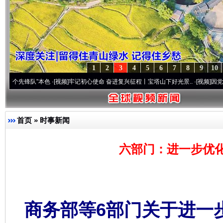
1
2
3
4
5
6
7
8
9
10
队”本色
·[视频]
牢记初心使命 奋进复兴征程丨宝塔山下好光景..
·[视频]
因党而生 为党而
首页
»
时事新闻
六部门：进一步优
商务部等6部门关于进一