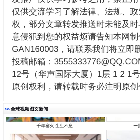
东山县通报“牛蛙产品抗生素超标问题”
法
仅供交流学习了解法律、法规、政
权，部分文章转发推送时未能及时
意侵犯到您的权益烦请告知本网制作采编
GAN160003，请联系我们将立即删
投稿邮箱：3555333776@QQ
12号（华声国际大厦）1层 1 2
原创权利，请转载时务必注明原创作
千年窑火 生生不息
一
全球视频图文新闻