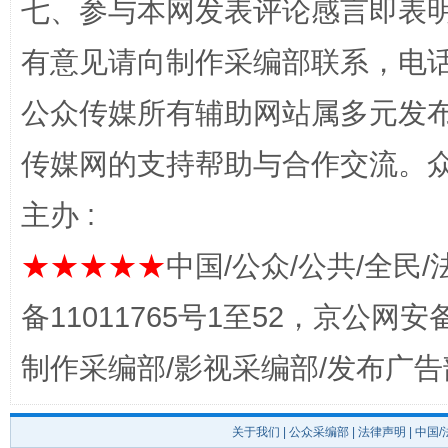
七、参与本网发表评论感言即表明
有意见请向制作采编部联系，电话：0
公众传媒所有辅助网站属多元发
传媒网的支持帮助与合作交流。
完善运行机制助力责任有效落实
一纸欠条
主办 :
★★★★★
中国/公众/公共/全民/
备11011765号1至52，京公网安备：
制作采编部/影视采编部/发布广告
东山县通报“牛蛙产品抗生素超标问题”
法
关于我们
|
公众采编部
|
法律声明
| 中国