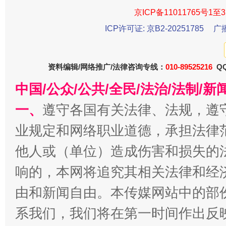
京ICP备11011765号1至3
ICP许可证: 京B2-20251785
广
资料编辑/网络推广/法律咨询专线：
010-89525216
QQ
中国/公众/公共/全民/法治/法制/
一、
遵守各国有关法律、法规，遵
千年窑火 生生不息
一
业规定和网络职业道德，承担法律
他人或（单位）造成伤害和损失的
响的，本网将追究其相关法律和经
由和新闻自由。本传媒网站中的部
系我们，我们将在第一时间作出反