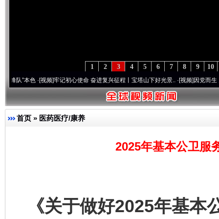
1
2
3
4
5
6
7
8
9
10
本色
·[视频]
牢记初心使命 奋进复兴征程丨宝塔山下好光景..
·[视频]
因党而生 为党而战—
首页
»
医药医疗/康养
2025年基本公卫服
《关于做好2025年基