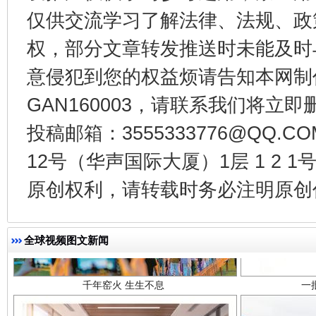
东山县通报“牛蛙产品抗生素超标问题”
法
仅供交流学习了解法律、法规、政
权，部分文章转发推送时未能及时
意侵犯到您的权益烦请告知本网制作采编
GAN160003，请联系我们将立即删
投稿邮箱：3555333776@QQ
12号（华声国际大厦）1层 1 2
原创权利，请转载时务必注明原创作
千年窑火 生生不息
一
全球视频图文新闻