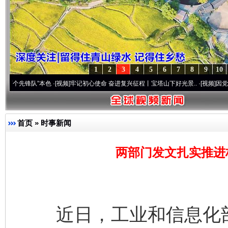
1
2
3
4
5
6
7
8
9
10
队”本色
·[视频]
牢记初心使命 奋进复兴征程丨宝塔山下好光景..
·[视频]
因党而生 为党而
首页
»
时事新闻
两部门发文扎实推进
近日，工业和信息化部