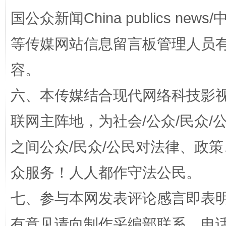
国公众新闻China publics news/中
扯下公款旅游的“隐身衣”
如何以同
等传媒网站信息留言板管理人员
容。
六、本传媒结合现代网络科技影
联网主阵地，为社会/公众/民众
之间公众/民众/公民对法律、政
众服务！人人都作守法公民。
“蜀中异人”王建安的艺术幻境
七、参与本网发表评论感言即表明
有意见请向制作采编部联系，电话：0