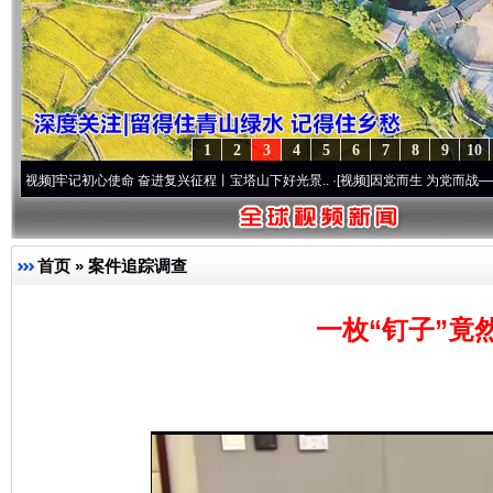
1
2
3
4
5
6
7
8
9
10
记初心使命 奋进复兴征程丨宝塔山下好光景..
·[视频]
因党而生 为党而战——百年“纪”事
首页
»
案件追踪调查
一枚“钉子”竟