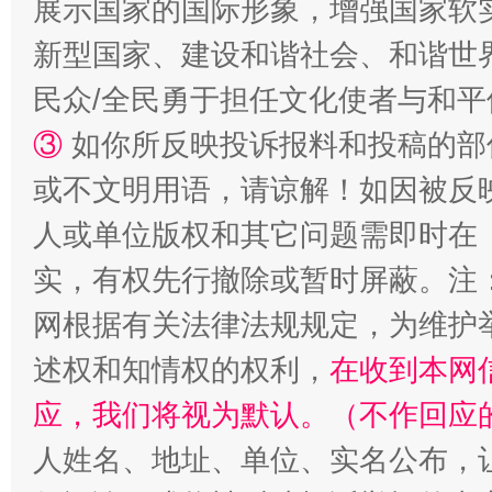
展示国家的国际形象，增强国家软
新型国家、建设和谐社会、和谐世界
民众/全民勇于担任文化使者与和
扯下公款旅游的“隐身衣”
如何以同
③
如你所反映投诉报料和投稿的部
或不文明用语，请谅解！如因被反
人或单位版权和其它问题需即时在
实，有权先行撤除或暂时屏蔽。注
网根据有关法律法规规定，为维护
述权和知情权的权利，
在收到本网
“蜀中异人”王建安的艺术幻境
应，我们将视为默认。（不作回应
人姓名、地址、单位、实名公布，让