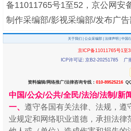
备11011765号1至52，京公网安备：
东山县通报“牛蛙产品抗生素超标问题”
法
制作采编部/影视采编部/发布广告
关于我们
|
公众采编部
|
法律声明
| 中国
京ICP备11011765号1至3
ICP许可证: 京B2-20251785
广
资料编辑/网络推广/法律咨询专线：
010-89525216
QQ
千年窑火 生生不息
一
中国/公众/公共/全民/法治/法制/
一、
遵守各国有关法律、法规，遵
业规定和网络职业道德，承担法律
他人或（单位）造成伤害和损失的