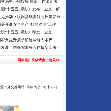
源交易中心招投标 多部门作出部署
测“十五五”规划》发布｜全文｜解
意见推动互联网基础资源高质量发展
署开展安全生产“打非治违”工作
设“十五五”规划》印发｜全文
国家要提升孩子们这些能力素养
起..
·[视频]
一首歌的时间，读懂乐至的“诗与远方”
·[视频]
从《水浒传》看间谍“攻心套
能发展，国务院常务会作最新部署⇒
网络推广投稿请点击这里>>
来源：
外交部网站
字体大小[
大
中
小
]