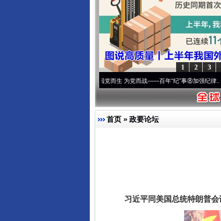
1
2
3
山下好光景..
·[视频]
因党而生 为党而战——百年“纪”事⑧加强纪律..
·[视频]
牢记初心使
首页
»
政要论坛
习近平同美国总统特朗普会