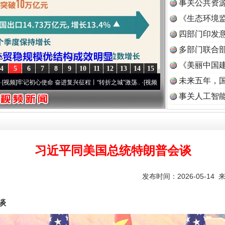
事关公共资
《生态环境监
读
四部门印发
多部门联合部
《美丽中国建
4
5
6
7
8
9
10
11
12
13
14
15
未来五年，
命 奋进复兴征程丨“转折之城”激荡..
·[视频]
牢记初心使命 奋进复兴征程丨红船起航处 潮
事关人工智
习近平同美国总统特朗普会谈
发布时间：2026-05-14 
谈