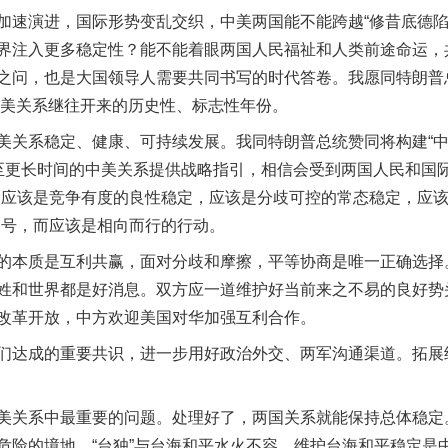
演进，国际形势变乱交织，中美两国能不能跨越“修昔底德陷
界注入更多稳定性？能不能着眼两国人民福祉和人类前途命运，
之问，也是大国领导人需要共同书写的时代答卷。我愿同特朗普
中美关系继往开来的历史性、标志性年份。
系稳定、健康、可持续发展。我同特朗普总统赞同将构建“中
至更长时间的中美关系提供战略指引，相信会受到两国人民和国际
，应该是竞争有度的良性稳定，应该是分歧可控的常态稳定，应该
口号，而应该是相向而行的行动。
本质是互利共赢，面对分歧和摩擦，平等协商是唯一正确选择
姓和世界都是好消息。双方应一道维护好当前来之不易的良好势
改革开放，中方欢迎美国对华加强互利合作。
达成的重要共识，进一步用好政治外交、两军沟通渠道。拓展
关系中最重要的问题。处理好了，两国关系就能保持总体稳定
危险的境地。“台独”与台海和平水火不容，维护台海和平稳定是