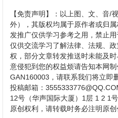
【免责声明】：以上图、文、音/
外），其版权均属于原作者或归属
发推广仅供学习参考之用，禁止用
东山县通报“牛蛙产品抗生素超标问题”
法
仅供交流学习了解法律、法规、政
权，部分文章转发推送时未能及时
意侵犯到您的权益烦请告知本网制作采编
GAN160003，请联系我们将立即删
投稿邮箱：3555333776@QQ
12号（华声国际大厦）1层 1 2
千年窑火 生生不息
一
原创权利，请转载时务必注明原创作