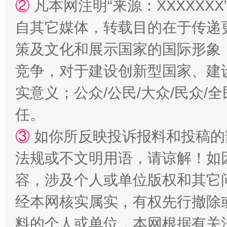
②
凡本网注明“来源：XXXXX
自其它媒体，转载目的在于传递
策及文化和展示国家的国际形象
竞争，对于建设创新型国家、建
扯下公款旅游的“隐身衣”
如何以同
实意义；公众/公民/大众/民众
任。
③
如你所反映投诉报料和投稿的
法规或不文明用语，请谅解！如
容，涉及个人或单位版权和其它
经本网核实属实，有权先行撤除
“蜀中异人”王建安的艺术幻境
料的个人或单位，本网根据有关