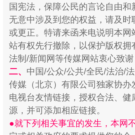
国宪法，保障公民的言论自由和
无意中涉及到您的权益，请及时
或更正。特请来函来电说明本网
站有权先行撤除，以保护版权拥有者
揭开“小金库”的免责幌子
法制/新闻网等传媒网站衷心致谢
二、
中国/公众/公共/全民/法治
传媒（北京）有限公司独家协办
电视台友情链接，授权合法、健
源，并可添加相应链接。
●就下列相关事宜的发生，本网
受贿1.44亿！段成刚被判无期
从幼儿