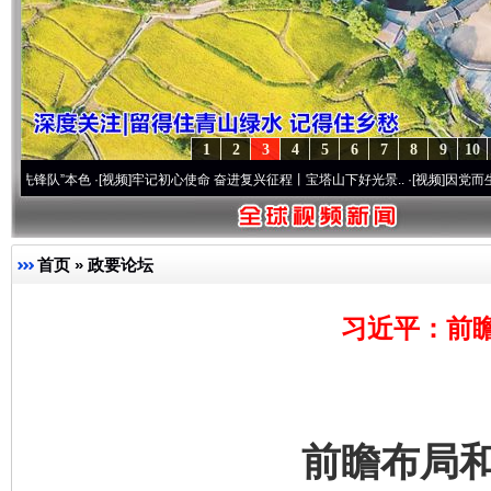
1
2
3
4
5
6
7
8
9
10
本色
·[视频]
牢记初心使命 奋进复兴征程丨宝塔山下好光景..
·[视频]
因党而生 为党而战—
首页
»
政要论坛
习近平：前
前瞻布局