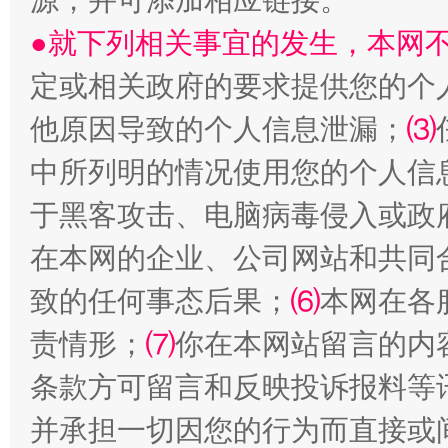
源，并可添加相应链接。
●就下列相关事宜的发生，本网
受贿1.44亿！段成刚被判无期
从幼儿
定或相关政府的要求提供您的个
他原因导致的个人信息泄漏；
⑶
中所列明的情况使用您的个人信
于黑客攻击、电脑病毒侵入或政
在本网的企业、公司网站和共同
致的任何事态后果；
⑹
本网在各
责情形；
⑺
你在本网站留言的内
全民健身五年计划来了！等你上场
条款方可留言和反映投诉报料等
并承担一切因您的行为而直接或