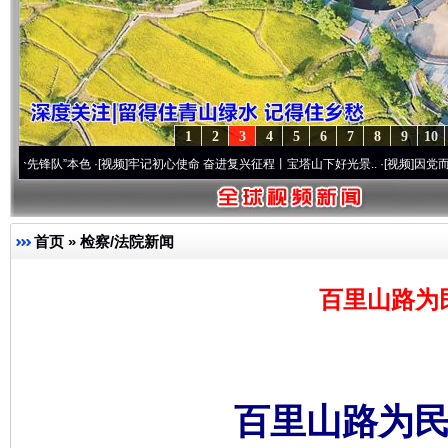
1
2
3
4
5
6
7
8
9
10
”本色
·[视频]
牢记初心使命 奋进复兴征程丨宝塔山下好光景..
·[视频]
因党而生 为党而战
首页
»
检察/法院新闻
百里山路为
百里山路为民