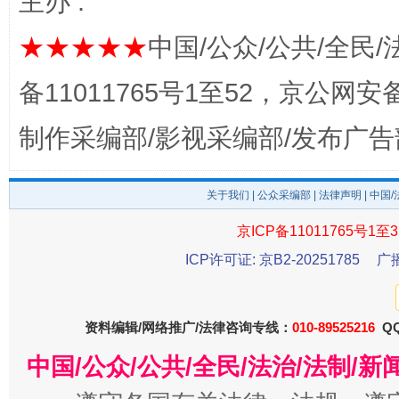
主办 :
★★★★★
中国/公众/公共/全民/
备11011765号1至52，京公网安备：
制作采编部/影视采编部/发布广告
东山县通报“牛蛙产品抗生素超标问题”
法
关于我们
|
公众采编部
|
法律声明
| 中国
京ICP备11011765号1至3
ICP许可证: 京B2-20251785
广
资料编辑/网络推广/法律咨询专线：
010-89525216
QQ
中国/公众/公共/全民/法治/法制/
千年窑火 生生不息
一