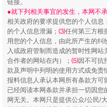
链接。
●就下列相关事宜的发生，本网不
受贿1.44亿！段成刚被判无期
从幼儿
相关政府的要求提供您的个人信息
的个人信息泄漏；
⑶
任何第三方根
用您的个人信息，由此所产生的纠
入或政府管制而造成的暂时性网站
合作者的网站在内）；
⑸
因不可抗
款及声明中列明的使用方式或免责
全民健身五年计划来了！等你上场
报料信息人承认本网所有条款方可
已经阅读本网条款并承担一切因您
网无关。本网只是提供公众/公民/