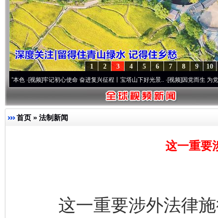
1
2
3
4
5
6
7
8
9
10
[视频]
牢记初心使命 奋进复兴征程丨宝塔山下好光景..
·[视频]
因党而生 为党而战——百年
首页
»
法制新闻
这一重要
这一重要涉外法律施