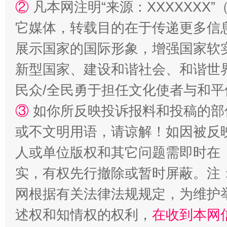
②
凡本网注明“来源：XXXXXX
它媒体，转载目的在于传递更多信
展示国家的国际形象，增强国家软
新型国家、建设和谐社会、和谐世界
民众/全民勇于担任文化使者与和
③
如你所反映投诉报料和投稿的部
扯下公款旅游的“隐身衣”
如何以同
或不文明用语，请谅解！如因被反
人或单位版权和其它问题需即时在
实，有权先行撤除或暂时屏蔽。注
网根据有关法律法规规定，为维护
述权和知情权的权利，
在收到本网